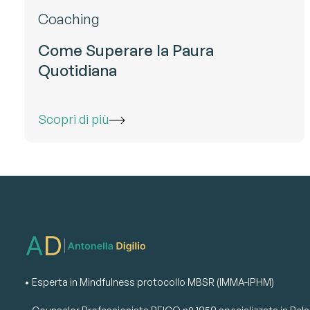
Coaching
Come Superare la Paura
Quotidiana
Scopri di più
• Esperta in Mindfulness protocollo MBSR (IMMA-IPHM)