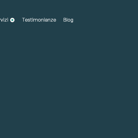
vizi
vizi
Testimonianze
Testimonianze
Blog
Blog