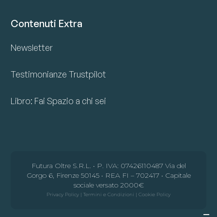
Contenuti Extra
Newsletter
Testimonianze Trustpilot
Libro: Fai Spazio a chi sei
Futura Oltre S.R.L. • P. IVA: 07426110487 Via del
Gorgo 6, Firenze 50145 • REA FI – 702417 • Capitale
sociale versato 2000€
Privacy Policy
|
Termini e Condizioni
|
Cookie Policy