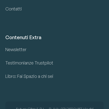
Contatti
Contenuti Extra
Newsletter
Testimonianze Trustpilot
Libro: Fai Spazio a chi sei
Futura Oltre S.R.L. • P. IVA: 07426110487 Via del